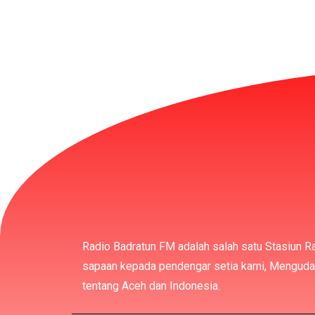
Radio Badratun FM adalah salah satu Stasiun R
sapaan kepada pendengar setia kami, Mengudara
tentang Aceh dan Indonesia.