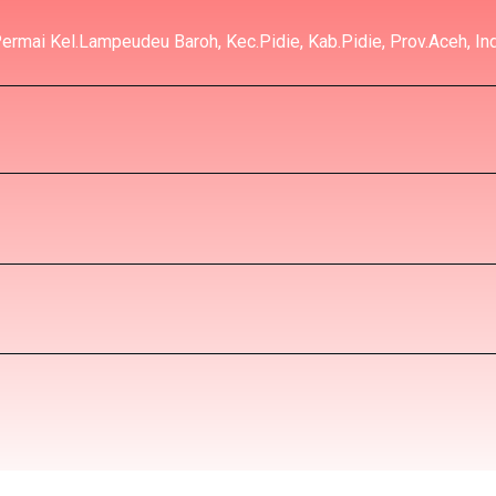
rmai Kel.Lampeudeu Baroh, Kec.Pidie, Kab.Pidie, Prov.Aceh, In