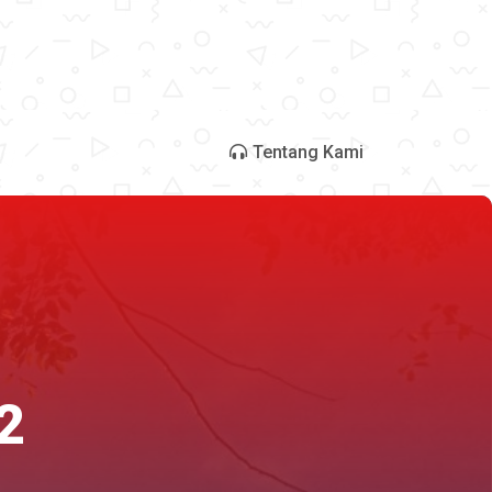
Tentang Kami
2
2
2