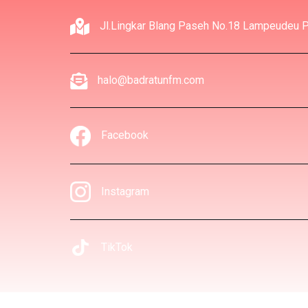
Jl.Lingkar Blang Paseh No.18 Lampeudeu Pe
halo@badratunfm.com
Facebook
Instagram
TikTok